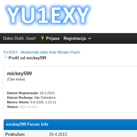
Dobro Došli, Gost!
Prijava
Registracija
YU1EXY - Akademski radio klub Mihajlo Pupin
Profil od mickey599
mickey599
(Član kluba)
Datum Registracije:
20.4.2013.
Datum Rođenja:
Nije Određeno
Mesno Vreme:
9.8.2026. u 10:11
Status:
Nije na vezi
mickey599 Forum Info
Pridružen:
20.4.2013.