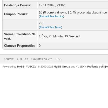
Poslednja Poseta:
12.11.2016., 21:02
10 (0 poruka dnevno | 1.45 procenata ukupnih po
Ukupno Poruka:
(
Pronađi Sve Poruke
)
2 ()
(
Pronađi Sve Teme
)
Vreme Provedeno Na
1 Čas, 20 Minuta, 19 Sekundi
vezi:
Članova Preporučio:
0
Kontakt
YU1EXY
Povratak na Vrh
RSS
Powered by
MyBB
,
YU2CZV
, © 2002-2026
MyBB Group
and YU1EXY.
Praćenje pošiljk