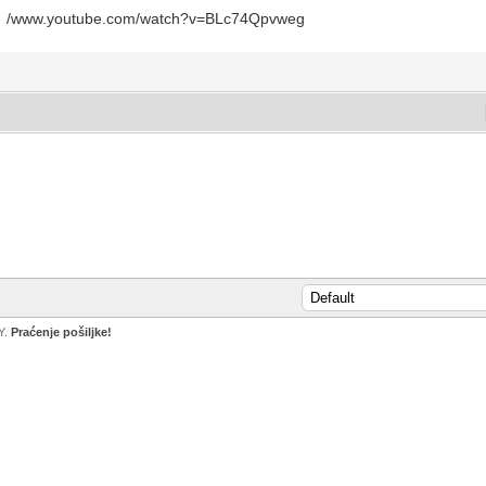
kaza: /www.youtube.com/watch?v=BLc74Qpvweg
Y.
Praćenje pošiljke!