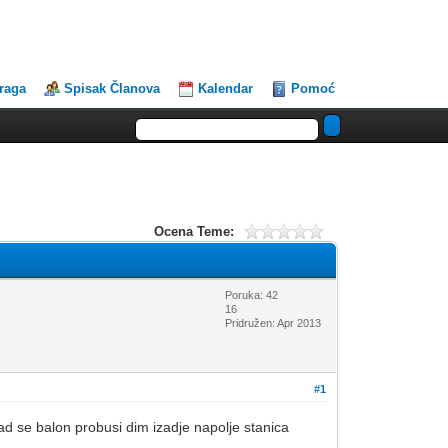
traga
Spisak Članova
Kalendar
Pomoć
Ocena Teme:
Poruka: 42
16
Pridružen: Apr 2013
#1
kad se balon probusi dim izadje napolje stanica