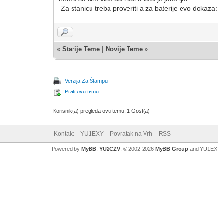
Za stanicu treba proveriti a za baterije evo do
«
Starije Teme
|
Novije Teme
»
Verzija Za Štampu
Prati ovu temu
Korisnik(a) pregleda ovu temu: 1 Gost(a)
Kontakt
YU1EXY
Povratak na Vrh
RSS
Powered by
MyBB
,
YU2CZV
, © 2002-2026
MyBB Group
and YU1EX