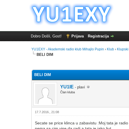
Dobro Došli, Gost!
Prijava
Registracija
YU1EXY - Akademski radio klub Mihajlo Pupin
›
Klub
›
Klupski 
BELI DIM
0 Glasova - 0 Prosečno
1
2
3
4
5
BELI DIM
YU1IE
- plavi
Član kluba
17.7.2016., 21:08
Secate se price klinca u zabavistu :Moj tata je radi
nema sa cim vise da radi a tata je jako ljut.