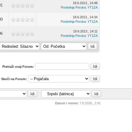
18.6.2013., 14:48
01
Poslednja Poruka
:
YT1ZA
18.6.2013., 14:34
30
Poslednja Poruka
:
YT1ZA
18.6.2013., 14:11
96
Poslednja Poruka
:
YT1ZA
Pretraži ovaj Forum:
Skoči na Forum:
Datum i vreme:
7.8.2026., 2:41