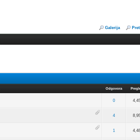
Galerija
Pre
Odgovora
Pregl
d 5 u Proseku
2
3
4
5
0
4,4
d 5 u Proseku
2
3
4
5
4
8,9
) - 5 od 5 u Proseku
2
3
4
5
1
4,4