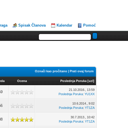
traga
Spisak Članova
Kalendar
Pomoć
Označi kao pročitano
|
Prati ovaj forum
eda
Ocena
Poslednja Poruka
[
uzl
]
21.10.2016., 13:59
59
Poslednja Poruka
:
YU1XX
10.6.2014., 9:02
56
Poslednja Poruka
:
YT1ZA
30.7.2013., 10:42
88
Poslednja Poruka
:
YT1ZA