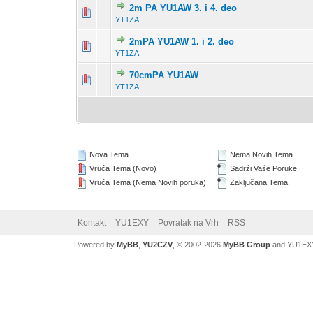
2m PA YU1AW 3. i 4. deo
0 Glas(ova) - 0 o
1
YT1ZA
2mPA YU1AW 1. i 2. deo
0 Glas(ova) - 0 o
1
YT1ZA
70cmPA YU1AW
0 Glas(ova) - 0 o
1
YT1ZA
Nova Tema
Nema Novih Tema
Vruća Tema (Novo)
Sadrži Vaše Poruke
Vruća Tema (Nema Novih poruka)
Zaključana Tema
Kontakt
YU1EXY
Povratak na Vrh
RSS
Powered by
MyBB
,
YU2CZV
, © 2002-2026
MyBB Group
and YU1EX