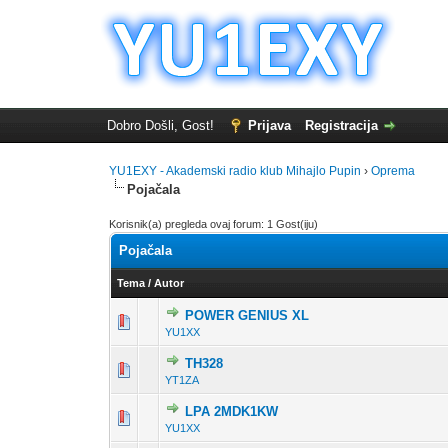
Dobro Došli, Gost!
Prijava
Registracija
YU1EXY - Akademski radio klub Mihajlo Pupin
›
Oprema
Pojačala
Korisnik(a) pregleda ovaj forum: 1 Gost(iju)
Pojačala
Tema
/
Autor
POWER GENIUS XL
0 Glas(ova) - 0 o
1
YU1XX
TH328
0 Glas(ova) - 0 o
1
YT1ZA
LPA 2MDK1KW
2 Glas(ova
1
YU1XX