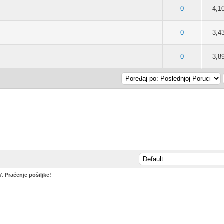
d 5 u Proseku
2
3
4
5
0
4,1
d 5 u Proseku
2
3
4
5
0
3,4
d 5 u Proseku
2
3
4
5
0
3,8
Y.
Praćenje pošiljke!