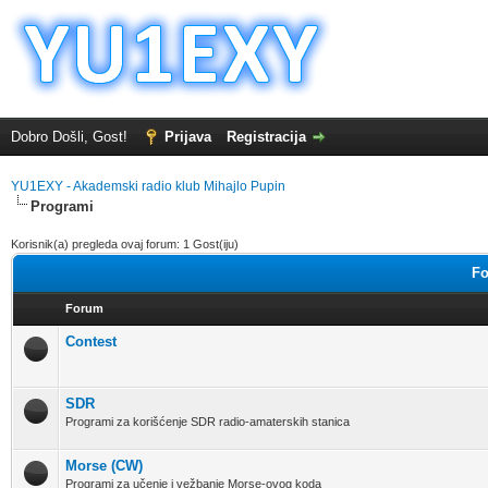
Dobro Došli, Gost!
Prijava
Registracija
YU1EXY - Akademski radio klub Mihajlo Pupin
Programi
Korisnik(a) pregleda ovaj forum: 1 Gost(iju)
Fo
Forum
Contest
SDR
Programi za korišćenje SDR radio-amaterskih stanica
Morse (CW)
Programi za učenje i vežbanje Morse-ovog koda