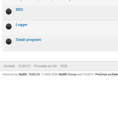
DIGI
Logger
Ostali programi
Kontakt
YU1EXY
Povratak na Vrh
RSS
Powered by
MyBB
,
YU2CZV
, © 2002-2026
MyBB Group
and YU1EXY.
Praćenje pošiljk